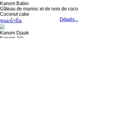
Kanom Babin
Gâteau de manioc et de noix de coco
Coconut cake
Détails...
ขนมบ้าบิ่น
Kanom Djaak
Kanom Jak
Kanom Jak
Kanom Jak
Détails...
ขนมจาก
Kanom Krok
Kanom Kok
Candy mortar
Détails...
ขนม ครก
Kanom Tchan
Kanom Chan
Khanom chan
Détails...
ขนมชั้น
Khao Lam
Riz gluant cuit avec du lait de noix de coco dans un tube de b