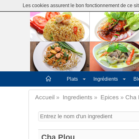
MANGERTHAI-GUIDE
Les cookies assurent le bon fonctionnement de ce site
Plats
Ingrédients
Bl
Accueil
»
Ingredients
»
Epices
»
Cha 
Cha Plou