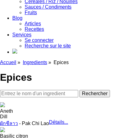
Céréales / Riz / Nouilles
Sauces / Condiments
Fruits
Blog
Articles
Recettes
Services
Se connecter
Recherche sur le site
Accueil
»
Ingredients
»
Epices
Epices
Aneth
Dill
Détails...
ผักชีลาว
- Pak Chi Lao
Basilic citron