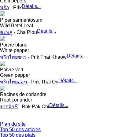
Chili pepers
Détails...
พริก
- Prik
Piper sarmentosum
Wild Betel Leaf
Détails...
ชะพลู
- Cha Plou
Poivre blanc
White pepper
Détails...
พริกไทยขาว
- Prik Thai Khaow
Poivre vert
Green pepper
Détails...
พริกไทยอ่อน
- Prik Thaï On
Racines de coriandre
Root coriander
Détails...
รากผักชี
- Rak Pak Chi
Plan du site
Top 50 des articles
Top 50 des plats