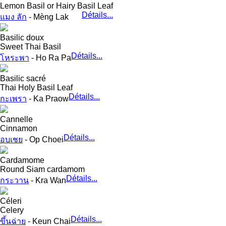
Lemon Basil or Hairy Basil Leaf
Détails...
แมง ลัก
- Mèng Lak
Basilic doux
Sweet Thai Basil
Détails...
โหระพา
- Ho Ra Pa
Basilic sacré
Thai Holy Basil Leaf
Détails...
กะเพรา
- Ka Praow
Cannelle
Cinnamon
Détails...
อบเชย
- Op Choei
Cardamome
Round Siam cardamom
Détails...
กระวาน
- Kra Wan
Céleri
Celery
Détails...
ขึ้นฉ่าย
- Keun Chai