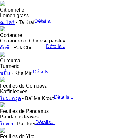
Citronnelle
Lemon grass
Détails...
ตะไคร้
- Ta Kraï
Coriandre
Coriander or Chinese parsley
Détails...
ผักชี
- Pak Chi
Curcuma
Turmeric
Détails...
ขมิ้น
- Kha Min
Feuilles de Combava
Kaffir leaves
Détails...
ใบมะกรูด
- Baï Ma Krout
Feuilles de Pandanus
Pandanus leaves
Détails...
ใบเตย
- Baï Toeï
Feuilles de Yira