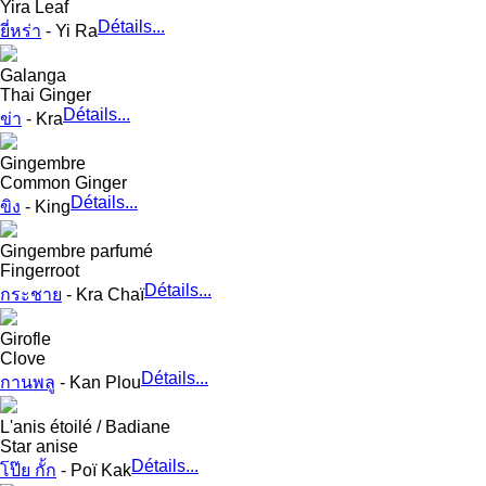
Yira Leaf
Détails...
ยี่หร่า
- Yi Ra
Galanga
Thai Ginger
Détails...
ข่า
- Kra
Gingembre
Common Ginger
Détails...
ขิง
- King
Gingembre parfumé
Fingerroot
Détails...
กระชาย
- Kra Chaï
Girofle
Clove
Détails...
กานพลู
- Kan Plou
L'anis étoilé / Badiane
Star anise
Détails...
โป๊ย กั้ก
- Poï Kak